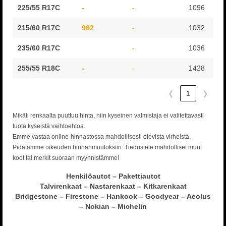
225/55 R17C
-
-
1096
215/60 R17C
962
-
1032
235/60 R17C
-
1036
255/55 R18C
-
-
1428
❮
1
❯
Mikäli renkaalta puuttuu hinta, niin kyseinen valmistaja ei valitettavasti
tuota kyseistä vaihtoehtoa.
Emme vastaa online-hinnastossa mahdollisesti olevista virheistä.
Pidätämme oikeuden hinnanmuutoksiin. Tiedustele mahdolliset muut
koot tai merkit suoraan myynnistämme!
Henkilöautot – Pakettiautot
Talvirenkaat – Nastarenkaat – Kitkarenkaat
Bridgestone – Firestone – Hankook – Goodyear – Aeolus
– Nokian – Michelin