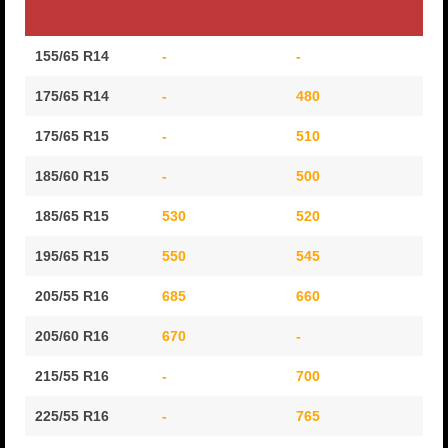
BRIDGESTONE
BRIDGESTONE
N
Kokomerkintä
155/65 R14
-
-
-
SPIKE3 (nasta)
ICE (kitka)
HA
10
175/65 R14
-
480
57
175/65 R15
-
510
60
185/60 R15
-
500
61
185/65 R15
530
520
62
195/65 R15
550
545
64
205/55 R16
685
660
80
205/60 R16
670
-
79
215/55 R16
-
700
86
225/55 R16
-
765
96