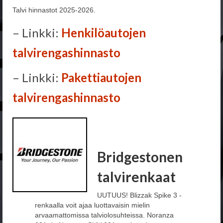
VALOVOIMAA LED-TEKNIIKALLA
Talvi hinnastot 2025-2026.
TUULILASIN VAIHTO
– Linkki:
Henkilöautojen
RENKAAT
talvirengashinnasto
VERKKOKAUPPA – RENKAAT
– Linkki:
Pakettiautojen
AJANVARAUS RENKAANVAIHTO
talvirengashinnasto
KESÄRENKAAT
TALVIRENKAAT
RENGASHOTELLI
Bridgestonen
VANTEET
talvirenkaat
TARJOUKSET&POISTOT
UUTUUS! Blizzak Spike 3 -
RAHOITUS
renkaalla voit ajaa luottavaisin mielin
arvaamattomissa talviolosuhteissa. Noranza