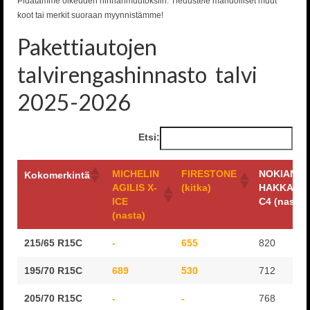
Pidätämme oikeuden hinnanmuutoksiin. Tiedustele mahdolliset muut
koot tai merkit suoraan myynnistämme!
Pakettiautojen
talvirengashinnasto talvi
2025-2026
Etsi:
MICHELIN
FIRESTONE
NOKIAN
Kokomerkintä
AGILIS X-
(kitka)
HAKKAPEL
ICE
C4 (nasta)
(nasta)
MICHELIN
FIRESTONE
NOKIAN
Kokomerkintä
215/65 R15C
-
655
820
AGILIS X-
(kitka)
HAKKAPEL
ICE
C4 (nasta)
195/70 R15C
689
530
712
(nasta)
205/70 R15C
-
-
768