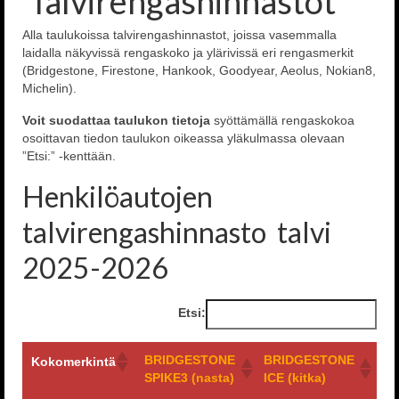
Talvirengashinnastot
Alla taulukoissa talvirengashinnastot, joissa vasemmalla
laidalla näkyvissä rengaskoko ja ylärivissä eri rengasmerkit
(Bridgestone, Firestone, Hankook, Goodyear, Aeolus, Nokian8,
Michelin).
Voit suodattaa taulukon tietoja
syöttämällä rengaskokoa
osoittavan tiedon taulukon oikeassa yläkulmassa olevaan
”Etsi:” -kenttään.
Henkilöautojen
talvirengashinnasto talvi
2025-2026
Etsi:
BRIDGESTONE
BRIDGESTONE
N
Kokomerkintä
SPIKE3 (nasta)
ICE (kitka)
HA
10