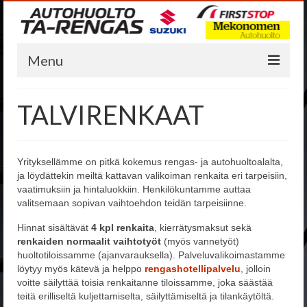
Menu
AUTOHUOLTO
TALVIRENKAAT
HUOLTOLASKURI JA -AJANVARAUS
AUTOHUOLTO JA AUTOKORJAAMO
Yrityksellämme on pitkä kokemus rengas- ja autohuoltoalalta,
ja löydättekin meiltä kattavan valikoiman renkaita eri tarpeisiin,
ÖLJYNVAIHTO
vaatimuksiin ja hintaluokkiin. Henkilökuntamme auttaa
valitsemaan sopivan vaihtoehdon teidän tarpeisiinne.
AUTOMAATTIVAIHTEISTON HUUHTELU
ÖLJYNVAIHTO
Hinnat sisältävät
4 kpl renkaita
, kierrätysmaksut sekä
renkaiden normaalit vaihtotyöt
(myös vannetyöt)
AURAUSKULMIEN SÄÄTÖ
huoltotiloissamme (ajanvarauksella). Palveluvalikoimastamme
löytyy myös kätevä ja helppo
rengashotellipalvelu
, jolloin
ILMASTOINTIHUOLTO
voitte säilyttää toisia renkaitanne tiloissamme, joka säästää
teitä erilliseltä kuljettamiselta, säilyttämiseltä ja tilankäytöltä.