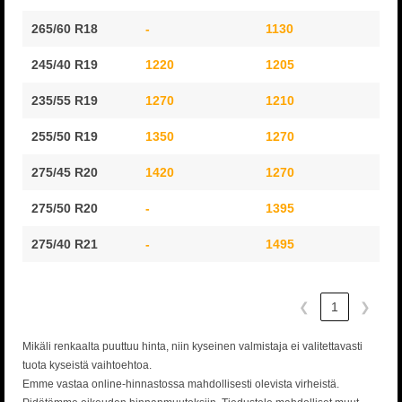
265/60 R18
-
1130
13
245/40 R19
1220
1205
14
235/55 R19
1270
1210
14
255/50 R19
1350
1270
15
275/45 R20
1420
1270
17
275/50 R20
-
1395
18
275/40 R21
-
1495
18
❮
1
❯
Mikäli renkaalta puuttuu hinta, niin kyseinen valmistaja ei valitettavasti
tuota kyseistä vaihtoehtoa.
Emme vastaa online-hinnastossa mahdollisesti olevista virheistä.