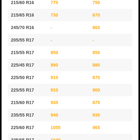
215/60 R16
775
750
92
215/65 R16
730
670
80
245/70 R16
-
860
10
205/55 R17
-
-
10
215/55 R17
850
850
10
225/45 R17
890
880
10
225/50 R17
910
870
10
225/55 R17
910
900
10
215/60 R17
935
875
10
235/55 R17
940
935
11
225/60 R17
1055
965
11