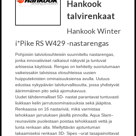
Hankook
talvirenkaat
Hankook Winter
i*Pike RS W429 -nastarengas
Pohjoisiin talviolosuhteisiin suunniteltu nastarengas,
jonka innovatiiviset ratkaisut näkyvät ja tuntuvat
arkisessa käytössä. Rengas on kehitetty suoriutumaan
vaikeissakin talvisissa olosuhteissa uusien
huipputeknisten ominaisuuksiensa avulla. Uutuus
edustaa nykypäivän talviturvallisuutta, jossa yhdistyvät
äärimmäinen pito sekä ajomukavuus.
Uudet tähdenmalliset 5D- nastat parantavat tuntuvasti
liukkaan kelin jarrutusominaisuuksia sekä jääpitoa.
Renkaassa on 16 nastariviä, mikä varmistaa
tehokkaan jarrutuksen jäisillä pinnoilla. Aqua Slant–
reunaviiste puolestaan poistaa tehokkaasti vettä ja
lunta renkaan alta. Miellyttävän ajotuntuman
takaamiseksi renkaan 3D- Sipes –urat tasapainottavat