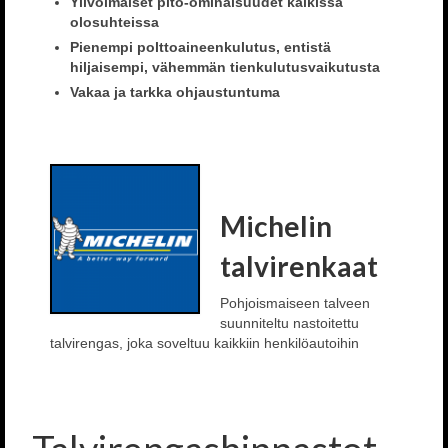
Ylivoimaiset pito-ominaisuudet kaikissa
olosuhteissa
Pienempi polttoaineenkulutus, entistä
hiljaisempi, vähemmän tienkulutusvaikutusta
Vakaa ja tarkka ohjaustuntuma
Michelin
talvirenkaat
Pohjoismaiseen talveen
suunniteltu nastoitettu
talvirengas, joka soveltuu kaikkiin henkilöautoihin