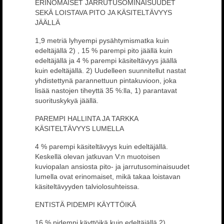
ERINOMAISET JARRUTUSOMINAISUUDET
SEKÄ LOISTAVA PITO JA KÄSITELTÄVYYS
JÄÄLLÄ
1,9 metriä lyhyempi pysähtymismatka kuin
edeltäjällä 2) , 15 % parempi pito jäällä kuin
edeltäjällä ja 4 % parempi käsiteltävyys jäällä
kuin edeltäjällä. 2) Uudelleen suunnitellut nastat
yhdistettynä parannettuun pintakuvioon, joka
lisää nastojen tiheyttä 35 %:lla, 1) parantavat
suorituskykyä jäällä.
PAREMPI HALLINTA JA TARKKA
KÄSITELTÄVYYS LUMELLA
4 % parempi käsiteltävyys kuin edeltäjällä.
Keskellä olevan jatkuvan V:n muotoisen
kuviopalan ansiosta pito- ja jarrutusominaisuudet
lumella ovat erinomaiset, mikä takaa loistavan
käsiteltävyyden talviolosuhteissa.
ENTISTÄ PIDEMPI KÄYTTÖIKÄ
16 % pidempi käyttöikä kuin edeltäjällä 2)