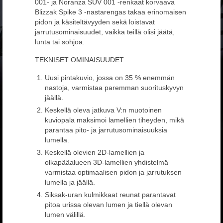
YHTEYSTIEDOT
001- ja Noranza SUV 001 -renkaat korvaava
Blizzak Spike 3 -nastarengas takaa erinomaisen
pidon ja käsiteltävyyden sekä loistavat
jarrutusominaisuudet, vaikka teillä olisi jäätä,
lunta tai sohjoa.
TEKNISET OMINAISUUDET
Uusi pintakuvio, jossa on 35 % enemmän
nastoja, varmistaa paremman suorituskyvyn
jäällä.
Keskellä oleva jatkuva V:n muotoinen
kuviopala maksimoi lamellien tiheyden, mikä
parantaa pito- ja jarrutusominaisuuksia
lumella.
Keskellä olevien 2D-lamellien ja
olkapääalueen 3D-lamellien yhdistelmä
varmistaa optimaalisen pidon ja jarrutuksen
lumella ja jäällä.
Siksak-uran kulmikkaat reunat parantavat
pitoa urissa olevan lumen ja tiellä olevan
lumen välillä.