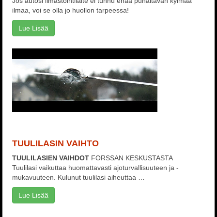
Jos autosi ilmastointilaite ei tunnu enää puhaltavan kylmää
ilmaa, voi se olla jo huollon tarpeessa!
Lue Lisää
TUULILASIN VAIHTO
TUULILASIEN VAIHDOT
FORSSAN KESKUSTASTA
Tuulilasi vaikuttaa huomattavasti ajoturvallisuuteen ja -
mukavuuteen. Kulunut tuulilasi aiheuttaa …
Lue Lisää