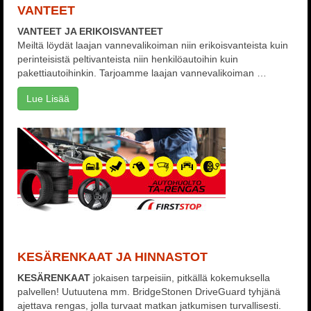
VANTEET
VANTEET JA ERIKOISVANTEET
Meiltä löydät laajan vannevalikoiman niin erikoisvanteista kuin
perinteisistä peltivanteista niin henkilöautoihin kuin
pakettiautoihinkin. Tarjoamme laajan vannevalikoiman …
Lue Lisää
KESÄRENKAAT JA HINNASTOT
KESÄRENKAAT
jokaisen tarpeisiin, pitkällä kokemuksella
palvellen! Uutuutena mm. BridgeStonen DriveGuard tyhjänä
ajettava rengas, jolla turvaat matkan jatkumisen turvallisesti.