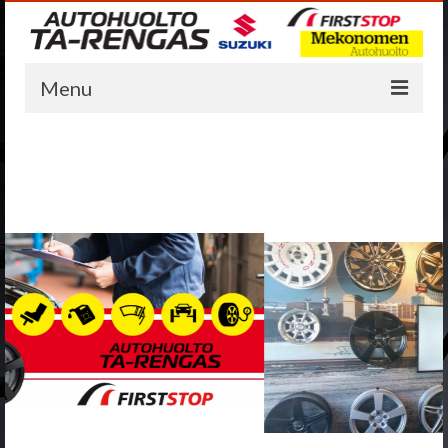
Menu
AUTOHUOLTO
HUOLTOLASKURI JA -AJANVARAUS
AUTOHUOLTO JA AUTOKORJAAMO
ÖLJYNVAIHTO
AUTOMAATTIVAIHTEISTON HUUHTELU
ÖLJYNVAIHTO
AURAUSKULMIEN SÄÄTÖ
ILMASTOINTIHUOLTO