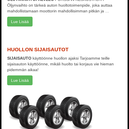
Öljynvaihto on tärkeä auton huoltotoimenpide, joka auttaa
mahdollistamaan moottorin mahdollisimman pitkän ja …
Lue Lisää
HUOLLON SIJAISAUTOT
SIJAISAUTO
käyttöönne huollon ajaksi Tarjoamme teille
sijaisauton käyttöönne, mikäli huolto tai korjaus vie hieman
pidemmän aikaa!
Lue Lisää