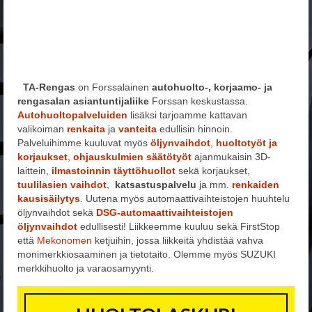
VALOVOIMAA LED-TEKNIIKALLA
TUULILASIN VAIHTO
RENKAAT
VERKKOKAUPPA – RENKAAT
TA-Rengas
on Forssalainen
autohuolto-, korjaamo- ja
rengasalan asiantuntijaliike
Forssan keskustassa.
AJANVARAUS RENKAANVAIHTO
Autohuoltopalveluiden
lisäksi tarjoamme kattavan
valikoiman
renkaita
ja
vanteita
edullisin hinnoin.
Palveluihimme kuuluvat myös
KESÄRENKAAT
öljynvaihdot
,
huoltotyöt ja
korjaukset
,
ohjauskulmien säätötyöt
ajanmukaisin 3D-
laittein,
ilmastoinnin täyttöhuollot
sekä korjaukset,
TALVIRENKAAT
tuulilasien vaihdot
,
katsastuspalvelu
ja mm.
renkaiden
kausisäilytys
. Uutena myös automaattivaihteistojen huuhtelu
RENGASHOTELLI
öljynvaihdot sekä
DSG-automaattivaihteistojen
öljynvaihdot
edullisesti! Liikkeemme kuuluu sekä FirstStop
VANTEET
että
Mekonomen
ketjuihin, jossa liikkeitä yhdistää vahva
monimerkkiosaaminen ja tietotaito. Olemme myös SUZUKI
TARJOUKSET&POISTOT
merkkihuolto ja varaosamyynti.
RAHOITUS