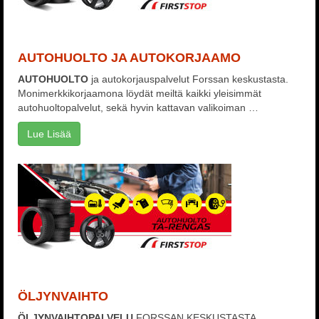
AUTOHUOLTO JA AUTOKORJAAMO
AUTOHUOLTO
ja autokorjauspalvelut Forssan keskustasta.
Monimerkkikorjaamona löydät meiltä kaikki yleisimmät
autohuoltopalvelut, sekä hyvin kattavan valikoiman …
Lue Lisää
ÖLJYNVAIHTO
ÖLJYNVAIHTOPALVELU
FORSSAN KESKUSTASTA